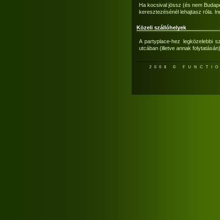
Ha kocsival jössz (és nem Budape
keresztezésénél lehajtasz róla. I
Közeli szállóhelyek
A partyplace-hez legközelebbi s
utcában (illetve annak folytatásán)
2008 © FUNCTI