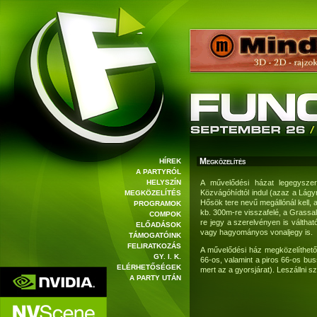
Megközelítés
HÍREK
A PARTYRÓL
A művelődési házat legegyszer
HELYSZÍN
Közvágóhídtól indul (azaz a Lágym
MEGKÖZELÍTÉS
Hősök tere nevű megállónál kell, 
PROGRAMOK
kb. 300m-re visszafelé, a Grassal
COMPOK
re jegy a szerelvényen is válthat
ELŐADÁSOK
vagy hagyományos vonaljegy is.
TÁMOGATÓINK
FELIRATKOZÁS
A művelődési ház megközelíthető 
GY. I. K.
66-os, valamint a piros 66-os bus
ELÉRHETŐSÉGEK
mert az a gyorsjárat). Leszállni s
A PARTY UTÁN