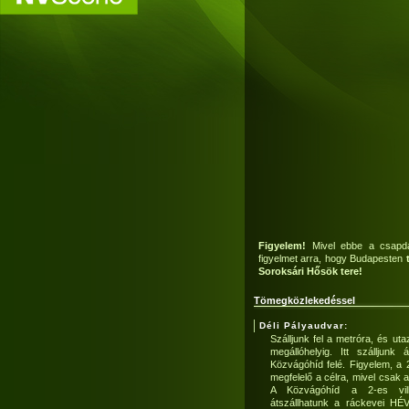
Figyelem!
Mivel ebbe a csapdá
figyelmet arra, hogy Budapesten
Soroksári Hősök tere!
Tömegközlekedéssel
Déli Pályaudvar:
Szálljunk fel a metróra, és ut
megállóhelyig. Itt szálljunk
Közvágóhíd felé. Figyelem, a 
megfelelő a célra, mivel csak a
A Közvágóhíd a 2-es vill
átszállhatunk a ráckevei HÉV