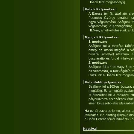
Hősök tere megállóhelyig.
Keleti Pályaudvar:
A Baross tér (itt található a p
Festetics György utcában ta
egyik végállomása. Szálljunk f
végállomásig, a Közvágóhídig. I
HÉV-re, amellyel utazzunk a Hő
Nyugati Pályaudvar:
1. módszer:
Szálljunk fel a metróra Kőbán
amely az utolsó megálló a vég
buszra, amellyel utazzunk a
buszjárattól és forgalmi helyzet
2. módszer:
Szálljunk fel a 4-es vagy 6-os 
es villamosra, a Közvágóhíd fe
utazzunk a Hősök tere megállóh
Kelenföldi pályaudvar:
Szálljunk fel a 103-as buszra,
megállóig. Ez a megálló gyakor
Itt átszállhatunk a ráckevei 
pályaudvarra érkezőknek érdem
innen kevesebb átszállással érh
Ha ez túl zavaros lenne, akkor az
találhatsz. Ha esetleg éjszaka el
a Deák Ferenc térről induló 966-os
Kocsival